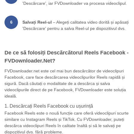
'Descărcare', iar FVDownloader va procesa videoclipul.
6
Salvați Reel-ul
– Alegeți calitatea video dorită și apăsați
'Descărcare' pentru a salva Reel-ul pe dispozitivul dvs.
De ce să folosiți Descărcătorul Reels Facebook -
FVDownloader.Net?
FVDownloader.net este cel mai bun descărcător de videoclipuri
Facebook, care face descărcarea videoclipurilor Reels rapidă și
sigură. Dacă căutați o modalitate de a descărca și salva
videoclipurile direct de pe Facebook, FVDownloader este soluția
ideală.
1. Descărcați Reels Facebook cu ușurință
Facebook Reels este o nouă funcție care oferă videoclipuri scurte
similare cu Instagram Reels și TikTok. Cu FVDownloader, puteți
descărca videoclipuri Reels în calitate înaltă și să le salvați pe
dispozitivul dvs. fără probleme.