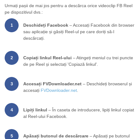
Urmați pașii de mai jos pentru a descărca orice videoclip FB Reel
pe dispozitivul dvs.:
1
Deschideți Facebook
– Accesați Facebook din browser
sau aplicație și găsiți Reel-ul pe care doriți să-l
descărcați.
2
Copiați linkul Reel-ului
– Atingeți meniul cu trei puncte
de pe Reel și selectați 'Copiază linkul'.
3
Accesați FVDownloader.net
– Deschideți browserul și
accesați
FVDownloader.net
.
4
Lipiți linkul
– În caseta de introducere, lipiți linkul copiat
al Reel-ului Facebook.
5
Apăsați butonul de descărcare
– Apăsați pe butonul