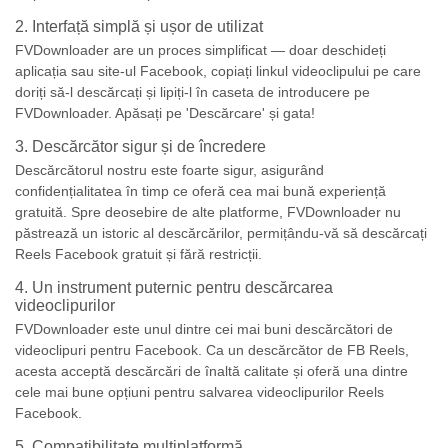
2. Interfață simplă și ușor de utilizat
FVDownloader are un proces simplificat — doar deschideți
aplicația sau site-ul Facebook, copiați linkul videoclipului pe care
doriți să-l descărcați și lipiți-l în caseta de introducere pe
FVDownloader. Apăsați pe 'Descărcare' și gata!
3. Descărcător sigur și de încredere
Descărcătorul nostru este foarte sigur, asigurând
confidențialitatea în timp ce oferă cea mai bună experiență
gratuită. Spre deosebire de alte platforme, FVDownloader nu
păstrează un istoric al descărcărilor, permițându-vă să descărcați
Reels Facebook gratuit și fără restricții.
4. Un instrument puternic pentru descărcarea
videoclipurilor
FVDownloader este unul dintre cei mai buni descărcători de
videoclipuri pentru Facebook. Ca un descărcător de FB Reels,
acesta acceptă descărcări de înaltă calitate și oferă una dintre
cele mai bune opțiuni pentru salvarea videoclipurilor Reels
Facebook.
5. Compatibilitate multiplatformă